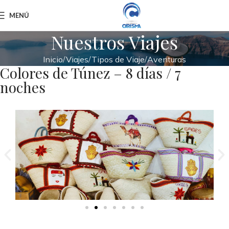
MENÚ
Nuestros Viajes
Inicio
Viajes
Tipos de Viaje
Aventuras
Colores de Túnez – 8 días / 7
noches