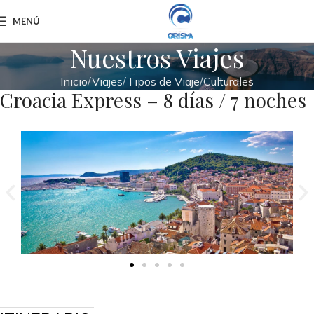
MENÚ
Nuestros Viajes
Inicio
Viajes
Tipos de Viaje
Culturales
Croacia Express – 8 días / 7 noches