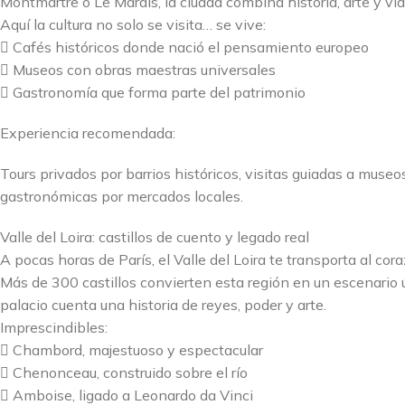
Montmartre o Le Marais, la ciudad combina historia, arte y vi
Aquí la cultura no solo se visita… se vive:
 Cafés históricos donde nació el pensamiento europeo
 Museos con obras maestras universales
 Gastronomía que forma parte del patrimonio
Experiencia recomendada:
Tours privados por barrios históricos, visitas guiadas a museos
gastronómicas por mercados locales.
Valle del Loira: castillos de cuento y legado real
A pocas horas de París, el Valle del Loira te transporta al co
Más de 300 castillos convierten esta región en un escenario
palacio cuenta una historia de reyes, poder y arte.
Imprescindibles:
 Chambord, majestuoso y espectacular
 Chenonceau, construido sobre el río
 Amboise, ligado a Leonardo da Vinci