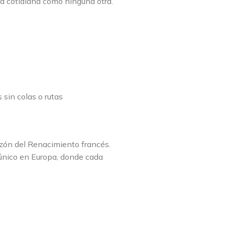
da cotidiana como ninguna otra.
 sin colas o rutas
razón del Renacimiento francés.
 único en Europa, donde cada