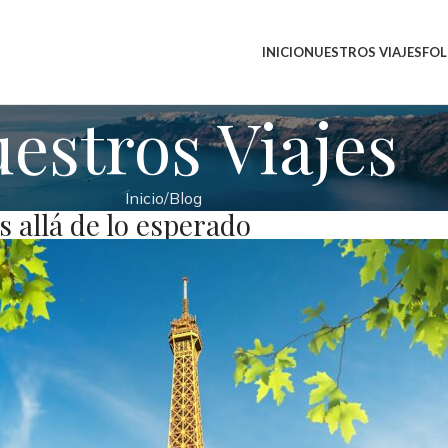
INICIO
NUESTROS VIAJES
FOL
estros Viajes
Inicio
Blog
s allá de lo esperado