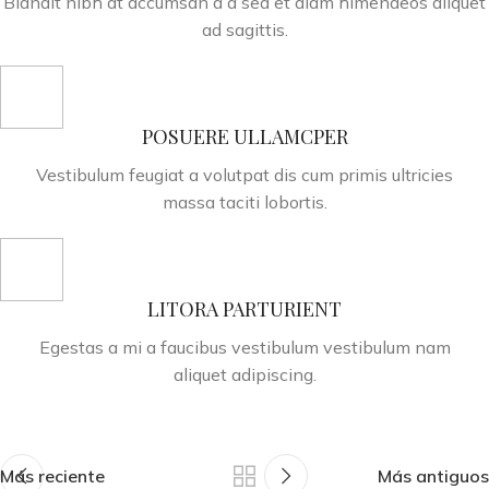
Blandit nibh at accumsan a a sed et diam himenaeos aliquet
ad sagittis.
POSUERE ULLAMCPER
Vestibulum feugiat a volutpat dis cum primis ultricies
massa taciti lobortis.
LITORA PARTURIENT
Egestas a mi a faucibus vestibulum vestibulum nam
aliquet adipiscing.
Más reciente
Más antiguos