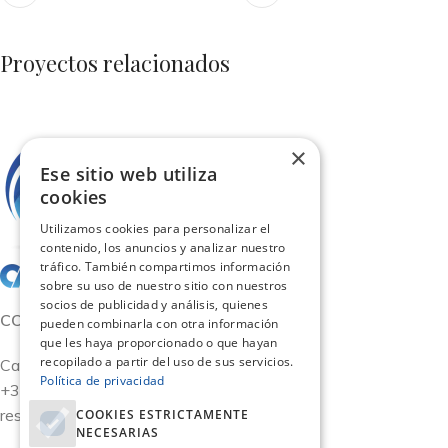
Proyectos relacionados
Suspendisse quam at vestibulum
Kitchen
×
Ese sitio web utiliza
cookies
Utilizamos cookies para personalizar el
contenido, los anuncios y analizar nuestro
tráfico. También compartimos información
sobre su uso de nuestro sitio con nuestros
socios de publicidad y análisis, quienes
CONTACTO
pueden combinarla con otra información
que les haya proporcionado o que hayan
recopilado a partir del uso de sus servicios.
Calle San German 11, Oficina 15 - Madrid
Política de privacidad
+34 917 590 158
reservas@carismaviajes.com
COOKIES ESTRICTAMENTE
NECESARIAS