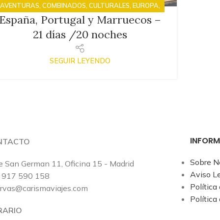
AVENTURAS
,
COMBINADOS
,
CULTURALES
,
EUROPA
,
España, Portugal y Marruecos –
FAMILIAS
,
VIAJES
21 días /20 noches
SEGUIR LEYENDO
INFOR
NTACTO
Sobre N
e San German 11, Oficina 15 - Madrid
Aviso L
 917 590 158
Política
ervas@carismaviajes.com
Política
RARIO