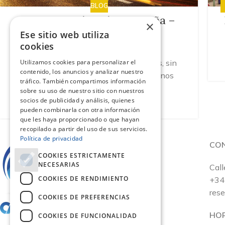
BLOG
Turismo cultural en España –
×
Parte I
Ese sitio web utiliza
cookies
Introducción y visión global España es, sin
Utilizamos cookies para personalizar el
contenido, los anuncios y analizar nuestro
lugar a duda, uno de los grandes destinos
tráfico. También compartimos información
culturales del mundo. S...
sobre su uso de nuestro sitio con nuestros
SEGUIR LEYENDO
socios de publicidad y análisis, quienes
pueden combinarla con otra información
que les haya proporcionado o que hayan
recopilado a partir del uso de sus servicios.
Política de privacidad
CO
COOKIES ESTRICTAMENTE
NECESARIAS
Call
COOKIES DE RENDIMIENTO
+34
res
COOKIES DE PREFERENCIAS
HO
COOKIES DE FUNCIONALIDAD